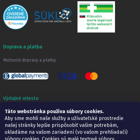
Doprava a platba
Možnosti dopravy a platby
Výdajné miesto
Táto webstránka používa súbory cookies.
Lekáreň ADONAI
Košice – Smetanova 2
Aby sme mohli naše služby a užívateľské prostredie
Pondelok:
07.30 – 15.30 h.
našej stránky lepšie prispôsobiť vašim potrebám,
Utorok:
07.30 – 16.00 h.
ukladáme na vašom zariadení (vo vašom prehliadači)
Streda:
07.30 – 16.00 h.
súbory cookies. Cookies sú malé textové súbory