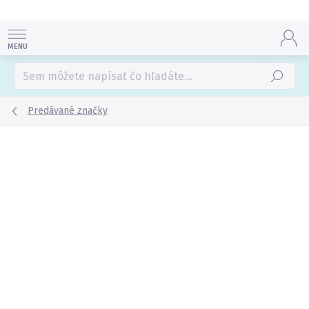
Prejsť
na
obsah
Hľadať
Predávané značky