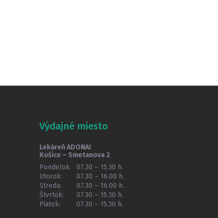
Výdajné miesto
Lekáreň ADONAI
Košice – Smetanova 2
Pondelok:
07.30 – 15.30 h.
Utorok:
07.30 – 16.00 h.
Streda:
07.30 – 16.00 h.
Štvrtok:
07.30 – 15.30 h.
Piatok:
07.30 – 15.30 h.