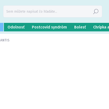
Hľadať
Odolnosť
Postcovid syndróm
Bolesť
Chrípka 
XANTIS