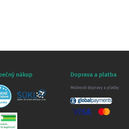
pečný nákup
Doprava a platba
Možnosti dopravy a platby