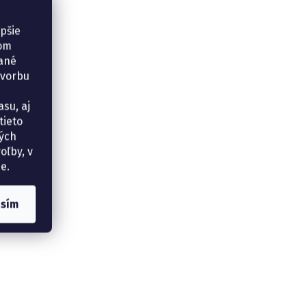
epšie
šom
vané
tvorbu
su, aj
tieto
ných
oľby, v
e.
asím