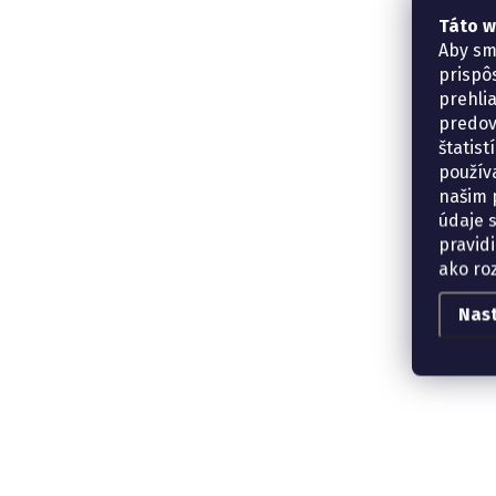
Táto w
Aby sm
prispô
prehli
predov
štatis
použív
našim p
údaje 
pravidi
ako ro
Nas