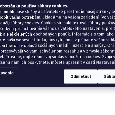
ebstránka používa súbory cookies.
e mohli naše služby a užívateľské prostredie našej stránky l
sobiť vašim potrebám, ukladáme na vašom zariadení (vo va
adači) súbory cookies. Cookies sú malé textové súbory použí
šetkým pre uchovanie vášho užívateľského nastavenia, pre 
tík ale aj cielených obchodných ponúk. Informácie o tom, ako
ate našu webovú stránku, poskytujeme, v prípade vášho súhla
artnerom v oblasti sociálnych médií, inzercie a analýzy. Oni 
spracovávajú vo vami schválenom rozsahu a v zmysle zákon
el. Prosíme, dajte nám svoj súhlas s použitím cookies. Svoju v
zsahu nám ich poskytnete, môžete upresniť v časti Nastaveni
tavenie
Odmietnuť
Súhl