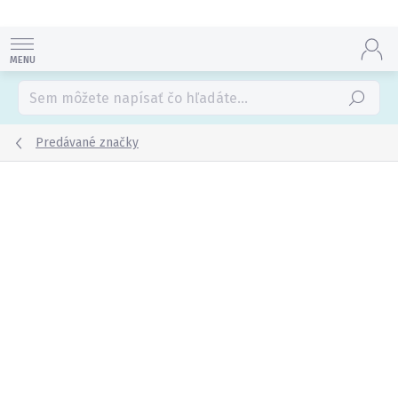
Prejsť
na
obsah
Hľadať
Predávané značky