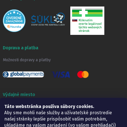
Doprava a platba
Možnosti dopravy a platby
Výdajné miesto
Táto webstránka používa súbory cookies.
Lekáreň ADONAI
Košice – Smetanova 2
Aby sme mohli naše služby a užívateľské prostredie
Pondelok:
07.30 – 15.30 h.
našej stránky lepšie prispôsobiť vašim potrebám,
Utorok:
07.30 – 16.00 h.
ukladáme na vašom zariadení (vo vašom prehliadači)