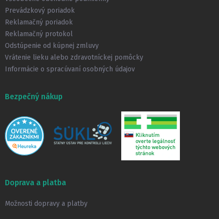
i
Prevádzkový poriadok
e
Reklamačný poriadok
Reklamačný protokol
Odstúpenie od kúpnej zmluvy
Vrátenie lieku alebo zdravotníckej pomôcky
Informácie o spracúvaní osobných údajov
Bezpečný nákup
Doprava a platba
Možnosti dopravy a platby