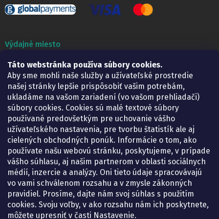
Výdajné miesto
Táto webstránka používa súbory cookies.
Lekáreň ADONAI
Košice – Smetanova 2
Aby sme mohli naše služby a užívateľské prostredie
Pondelok:
07.30 – 15.30 h.
našej stránky lepšie prispôsobiť vašim potrebám,
Utorok:
07.30 – 16.00 h.
ukladáme na vašom zariadení (vo vašom prehliadači)
Streda:
07.30 – 16.00 h.
súbory cookies. Cookies sú malé textové súbory
Štvrtok:
07.30 – 15.30 h.
používané predovšetkým pre uchovanie vášho
Piatok:
07.30 – 15.30 h.
užívateľského nastavenia, pre tvorbu štatistík ale aj
cielených obchodných ponúk. Informácie o tom, ako
KONTAKT
používate našu webovú stránku, poskytujeme, v prípade
vášho súhlasu, aj našim partnerom v oblasti sociálnych
eshop
@
lekarenadonai.sk
médií, inzercie a analýzy. Oni tieto údaje spracovávajú
+421 948 203 203
vo vami schválenom rozsahu a v zmysle zákonných
pravidiel. Prosíme, dajte nám svoj súhlas s použitím
Nájdete nás na Facebooku.
cookies. Svoju voľby, v ako rozsahu nám ich poskytnete,
lekarenadonai/
môžete upresniť v časti Nastavenie.