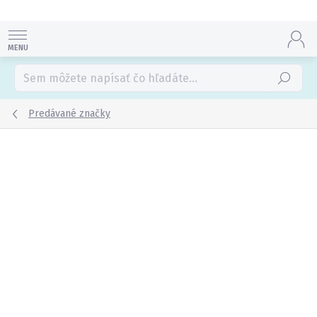
Prejsť
na
obsah
Hľadať
Predávané značky