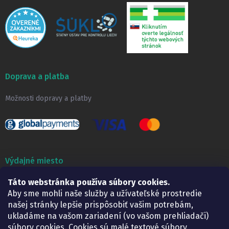
Doprava a platba
Možnosti dopravy a platby
Výdajné miesto
Táto webstránka používa súbory cookies.
Lekáreň ADONAI
Košice – Smetanova 2
Aby sme mohli naše služby a užívateľské prostredie
Pondelok:
07.30 – 15.30 h.
našej stránky lepšie prispôsobiť vašim potrebám,
Utorok:
07.30 – 16.00 h.
ukladáme na vašom zariadení (vo vašom prehliadači)
Streda:
07.30 – 16.00 h.
súbory cookies. Cookies sú malé textové súbory