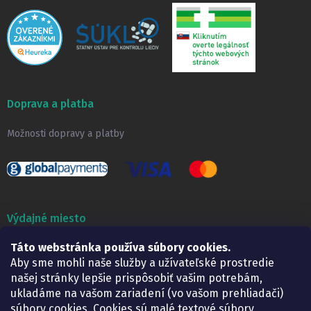
Doprava a platba
Možnosti dopravy a platby
Výdajné miesto
Táto webstránka používa súbory cookies.
Lekáreň ADONAI
Košice – Smetanova 2
Aby sme mohli naše služby a užívateľské prostredie
Pondelok:
07.30 – 15.30 h.
našej stránky lepšie prispôsobiť vašim potrebám,
Utorok:
07.30 – 16.00 h.
ukladáme na vašom zariadení (vo vašom prehliadači)
Streda:
07.30 – 16.00 h.
súbory cookies. Cookies sú malé textové súbory