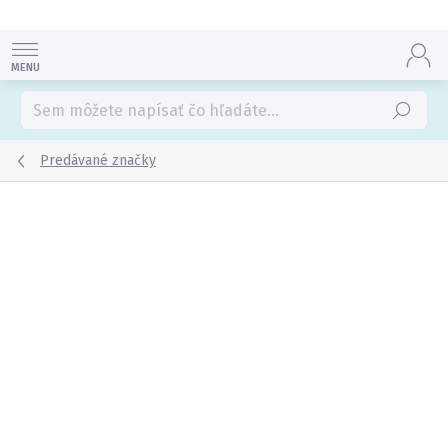
Prejsť
na
obsah
Hľadať
Predávané značky