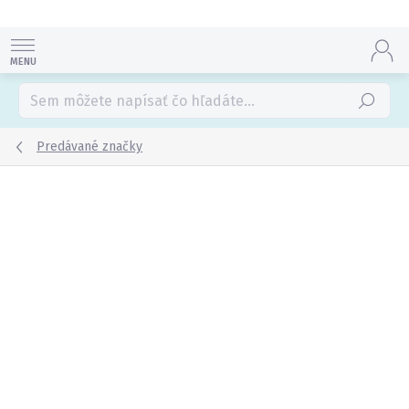
Prejsť
na
obsah
Hľadať
Predávané značky