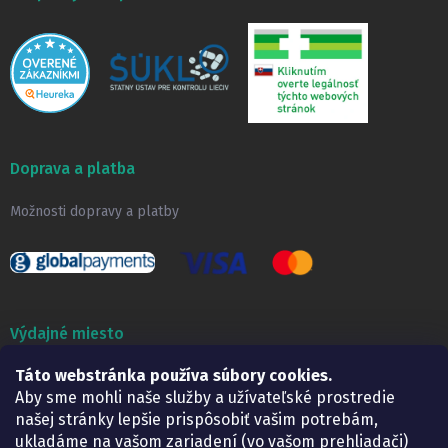
Doprava a platba
Možnosti dopravy a platby
Výdajné miesto
Táto webstránka používa súbory cookies.
Lekáreň ADONAI
Košice – Smetanova 2
Aby sme mohli naše služby a užívateľské prostredie
Pondelok:
07.30 – 15.30 h.
našej stránky lepšie prispôsobiť vašim potrebám,
Utorok:
07.30 – 16.00 h.
ukladáme na vašom zariadení (vo vašom prehliadači)