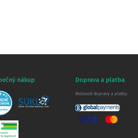
pečný nákup
Doprava a platba
Možnosti dopravy a platby