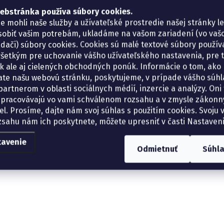
ebstránka používa súbory cookies.
e mohli naše služby a užívateľské prostredie našej stránky l
sobiť vašim potrebám, ukladáme na vašom zariadení (vo va
adači) súbory cookies. Cookies sú malé textové súbory použí
šetkým pre uchovanie vášho užívateľského nastavenia, pre 
tík ale aj cielených obchodných ponúk. Informácie o tom, ako
ate našu webovú stránku, poskytujeme, v prípade vášho súhla
artnerom v oblasti sociálnych médií, inzercie a analýzy. Oni 
spracovávajú vo vami schválenom rozsahu a v zmysle zákon
el. Prosíme, dajte nám svoj súhlas s použitím cookies. Svoju v
zsahu nám ich poskytnete, môžete upresniť v časti Nastaveni
tavenie
Odmietnuť
Súhl