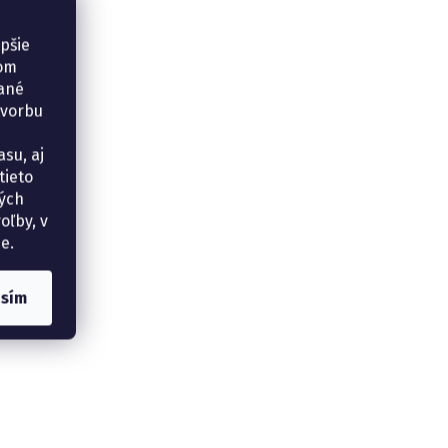
epšie
šom
vané
tvorbu
su, aj
tieto
ných
oľby, v
e.
asím