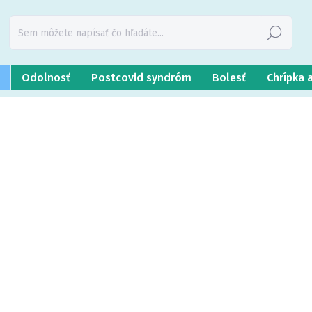
Hľadať
Odolnosť
Postcovid syndróm
Bolesť
Chrípka 