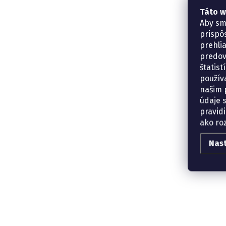
Táto w
Aby sm
prispô
prehli
predov
štatis
použív
našim p
údaje 
pravidi
ako ro
Nas