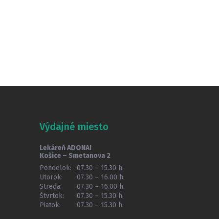
Výdajné miesto
Lekáreň ADONAI
Košice – Smetanova 2
Pondelok:
07.30 – 15.30 h.
Utorok:
07.30 – 16.00 h.
Streda:
07.30 – 16.00 h.
Štvrtok:
07.30 – 15.30 h.
Piatok:
07.30 – 15.30 h.