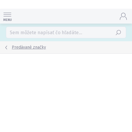
Prejsť
na
obsah
Hľadať
Predávané značky