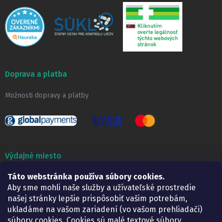
Doprava a platba
Možnosti dopravy a platby
Výdajné miesto
Táto webstránka používa súbory cookies.
Lekáreň ADONAI
Košice – Smetanova 2
Aby sme mohli naše služby a užívateľské prostredie
Pondelok:
07.30 – 15.30 h.
našej stránky lepšie prispôsobiť vašim potrebám,
Utorok:
07.30 – 16.00 h.
ukladáme na vašom zariadení (vo vašom prehliadači)
Streda:
07.30 – 16.00 h.
súbory cookies. Cookies sú malé textové súbory