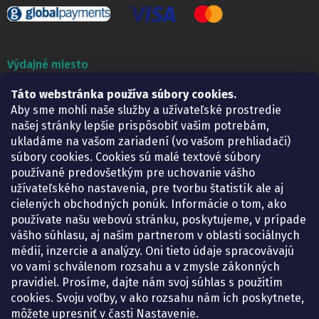
Výdajné miesto
Táto webstránka používa súbory cookies.
Lekáreň ADONAI
Košice – Smetanova 2
Aby sme mohli naše služby a užívateľské prostredie
Pondelok:
07.30 – 15.30 h.
našej stránky lepšie prispôsobiť vašim potrebám,
Utorok:
07.30 – 16.00 h.
ukladáme na vašom zariadení (vo vašom prehliadači)
Streda:
07.30 – 16.00 h.
súbory cookies. Cookies sú malé textové súbory
Štvrtok:
07.30 – 15.30 h.
používané predovšetkým pre uchovanie vášho
Piatok:
07.30 – 15.30 h.
užívateľského nastavenia, pre tvorbu štatistík ale aj
cielených obchodných ponúk. Informácie o tom, ako
KONTAKT
používate našu webovú stránku, poskytujeme, v prípade
vášho súhlasu, aj našim partnerom v oblasti sociálnych
eshop
@
lekarenadonai.sk
médií, inzercie a analýzy. Oni tieto údaje spracovávajú
+421 948 203 203
vo vami schválenom rozsahu a v zmysle zákonných
pravidiel. Prosíme, dajte nám svoj súhlas s použitím
Nájdete nás na Facebooku.
cookies. Svoju voľby, v ako rozsahu nám ich poskytnete,
lekarenadonai/
môžete upresniť v časti Nastavenie.