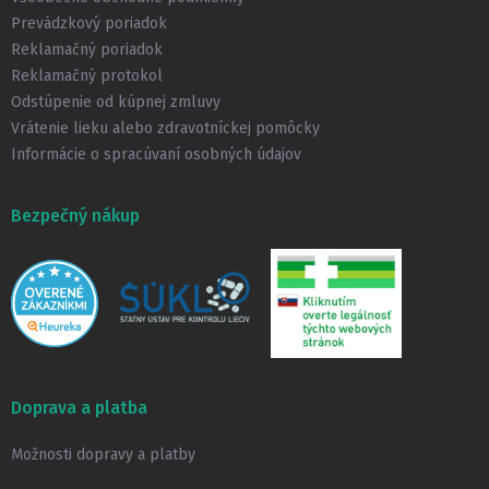
i
Prevádzkový poriadok
e
Reklamačný poriadok
Reklamačný protokol
Odstúpenie od kúpnej zmluvy
Vrátenie lieku alebo zdravotníckej pomôcky
Informácie o spracúvaní osobných údajov
Bezpečný nákup
Doprava a platba
Možnosti dopravy a platby