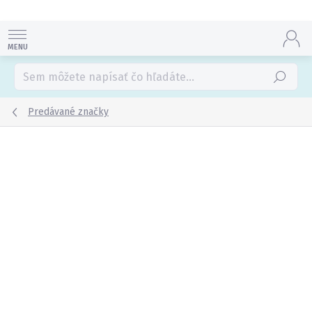
Prejsť
na
obsah
Hľadať
Predávané značky