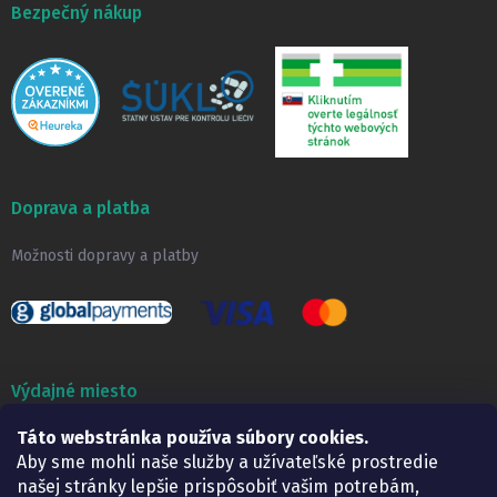
Bezpečný nákup
Doprava a platba
Možnosti dopravy a platby
Výdajné miesto
Táto webstránka používa súbory cookies.
Lekáreň ADONAI
Košice – Smetanova 2
Aby sme mohli naše služby a užívateľské prostredie
Pondelok:
07.30 – 15.30 h.
našej stránky lepšie prispôsobiť vašim potrebám,