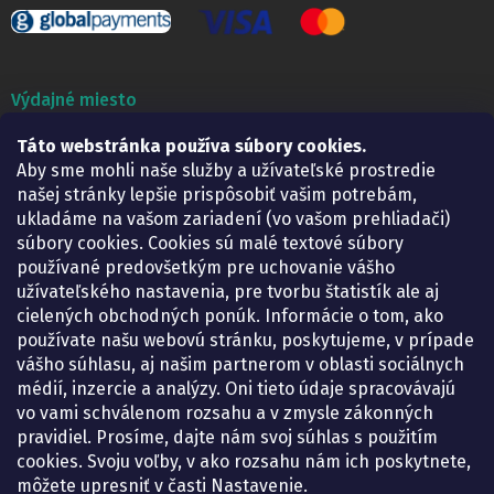
Výdajné miesto
Táto webstránka používa súbory cookies.
Lekáreň ADONAI
Košice – Smetanova 2
Aby sme mohli naše služby a užívateľské prostredie
Pondelok:
07.30 – 15.30 h.
našej stránky lepšie prispôsobiť vašim potrebám,
Utorok:
07.30 – 16.00 h.
ukladáme na vašom zariadení (vo vašom prehliadači)
Streda:
07.30 – 16.00 h.
súbory cookies. Cookies sú malé textové súbory
Štvrtok:
07.30 – 15.30 h.
používané predovšetkým pre uchovanie vášho
Piatok:
07.30 – 15.30 h.
užívateľského nastavenia, pre tvorbu štatistík ale aj
cielených obchodných ponúk. Informácie o tom, ako
KONTAKT
používate našu webovú stránku, poskytujeme, v prípade
vášho súhlasu, aj našim partnerom v oblasti sociálnych
eshop
@
lekarenadonai.sk
médií, inzercie a analýzy. Oni tieto údaje spracovávajú
+421 948 203 203
vo vami schválenom rozsahu a v zmysle zákonných
pravidiel. Prosíme, dajte nám svoj súhlas s použitím
Nájdete nás na Facebooku.
cookies. Svoju voľby, v ako rozsahu nám ich poskytnete,
lekarenadonai/
môžete upresniť v časti Nastavenie.