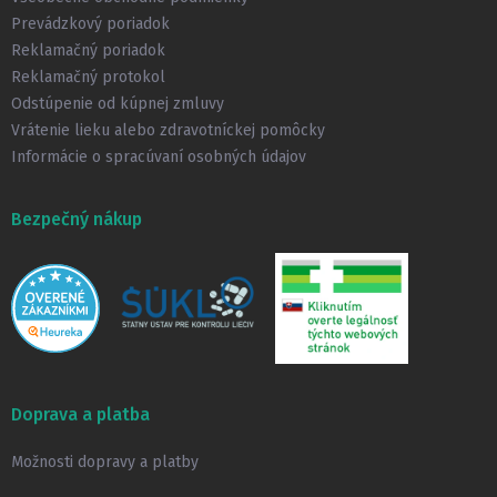
i
Prevádzkový poriadok
e
Reklamačný poriadok
Reklamačný protokol
Odstúpenie od kúpnej zmluvy
Vrátenie lieku alebo zdravotníckej pomôcky
Informácie o spracúvaní osobných údajov
Bezpečný nákup
Doprava a platba
Možnosti dopravy a platby