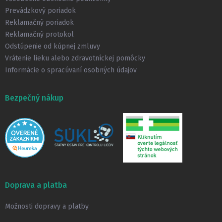
i
Prevádzkový poriadok
e
Reklamačný poriadok
Reklamačný protokol
Odstúpenie od kúpnej zmluvy
Vrátenie lieku alebo zdravotníckej pomôcky
Informácie o spracúvaní osobných údajov
Bezpečný nákup
Doprava a platba
Možnosti dopravy a platby