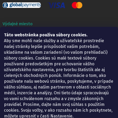
Výdajné miesto
Táto webstránka používa súbory cookies.
Lekáreň ADONAI
Košice – Smetanova 2
Aby sme mohli naše služby a užívateľské prostredie
Pondelok:
07.30 – 15.30 h.
našej stránky lepšie prispôsobiť vašim potrebám,
Utorok:
07.30 – 16.00 h.
ukladáme na vašom zariadení (vo vašom prehliadači)
Streda:
07.30 – 16.00 h.
súbory cookies. Cookies sú malé textové súbory
Štvrtok:
07.30 – 15.30 h.
používané predovšetkým pre uchovanie vášho
Piatok:
07.30 – 15.30 h.
užívateľského nastavenia, pre tvorbu štatistík ale aj
cielených obchodných ponúk. Informácie o tom, ako
KONTAKT
používate našu webovú stránku, poskytujeme, v prípade
vášho súhlasu, aj našim partnerom v oblasti sociálnych
eshop
@
lekarenadonai.sk
médií, inzercie a analýzy. Oni tieto údaje spracovávajú
+421 948 203 203
vo vami schválenom rozsahu a v zmysle zákonných
pravidiel. Prosíme, dajte nám svoj súhlas s použitím
Nájdete nás na Facebooku.
cookies. Svoju voľby, v ako rozsahu nám ich poskytnete,
lekarenadonai/
môžete upresniť v časti Nastavenie.