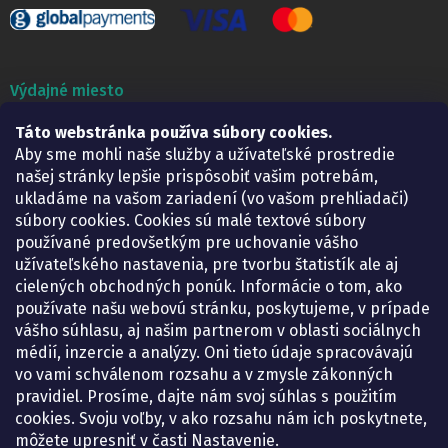
Výdajné miesto
Táto webstránka používa súbory cookies.
Lekáreň ADONAI
Košice – Smetanova 2
Aby sme mohli naše služby a užívateľské prostredie
Pondelok:
07.30 – 15.30 h.
našej stránky lepšie prispôsobiť vašim potrebám,
Utorok:
07.30 – 16.00 h.
ukladáme na vašom zariadení (vo vašom prehliadači)
Streda:
07.30 – 16.00 h.
súbory cookies. Cookies sú malé textové súbory
Štvrtok:
07.30 – 15.30 h.
používané predovšetkým pre uchovanie vášho
Piatok:
07.30 – 15.30 h.
užívateľského nastavenia, pre tvorbu štatistík ale aj
cielených obchodných ponúk. Informácie o tom, ako
KONTAKT
používate našu webovú stránku, poskytujeme, v prípade
vášho súhlasu, aj našim partnerom v oblasti sociálnych
eshop
@
lekarenadonai.sk
médií, inzercie a analýzy. Oni tieto údaje spracovávajú
+421 948 203 203
vo vami schválenom rozsahu a v zmysle zákonných
pravidiel. Prosíme, dajte nám svoj súhlas s použitím
Nájdete nás na Facebooku.
cookies. Svoju voľby, v ako rozsahu nám ich poskytnete,
lekarenadonai/
môžete upresniť v časti Nastavenie.