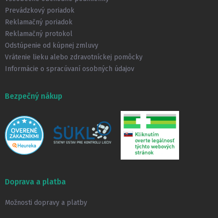
i
Prevádzkový poriadok
e
Reklamačný poriadok
Reklamačný protokol
Odstúpenie od kúpnej zmluvy
Vrátenie lieku alebo zdravotníckej pomôcky
Informácie o spracúvaní osobných údajov
Bezpečný nákup
Doprava a platba
Možnosti dopravy a platby