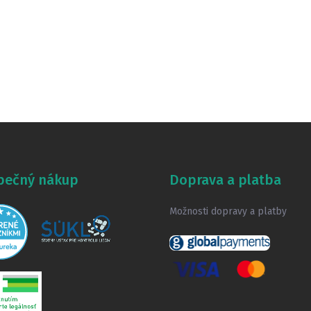
pečný nákup
Doprava a platba
Možnosti dopravy a platby