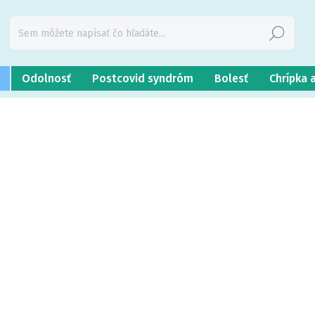
Hľadať
Odolnosť
Postcovid syndróm
Bolesť
Chrípka 