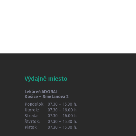
Výdajné miesto
Lekáreň ADONAI
Košice – Smetanova 2
Pondelok:
07.30 – 15.30 h.
Utorok:
07.30 – 16.00 h.
Streda:
07.30 – 16.00 h.
Štvrtok:
07.30 – 15.30 h.
Piatok:
07.30 – 15.30 h.