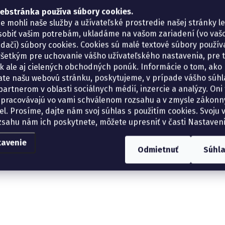
ebstránka používa súbory cookies.
e mohli naše služby a užívateľské prostredie našej stránky l
sobiť vašim potrebám, ukladáme na vašom zariadení (vo va
adači) súbory cookies. Cookies sú malé textové súbory použí
šetkým pre uchovanie vášho užívateľského nastavenia, pre 
tík ale aj cielených obchodných ponúk. Informácie o tom, ako
ate našu webovú stránku, poskytujeme, v prípade vášho súhla
artnerom v oblasti sociálnych médií, inzercie a analýzy. Oni 
spracovávajú vo vami schválenom rozsahu a v zmysle zákon
el. Prosíme, dajte nám svoj súhlas s použitím cookies. Svoju v
zsahu nám ich poskytnete, môžete upresniť v časti Nastaveni
tavenie
Odmietnuť
Súhl