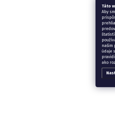
Táto w
Aby sm
prispô
prehli
predov
štatis
použív
našim p
údaje 
pravidi
ako ro
Nas