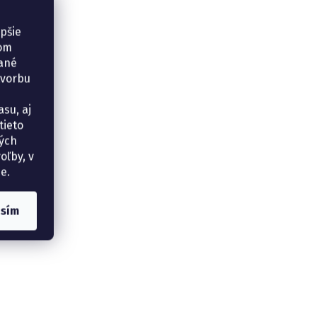
epšie
šom
vané
tvorbu
su, aj
tieto
ných
oľby, v
e.
asím