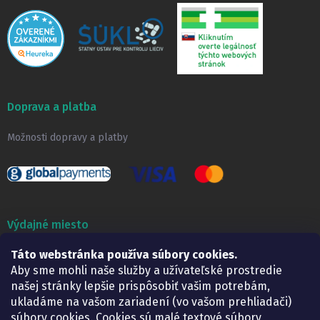
Doprava a platba
Možnosti dopravy a platby
Výdajné miesto
Táto webstránka používa súbory cookies.
Lekáreň ADONAI
Košice – Smetanova 2
Aby sme mohli naše služby a užívateľské prostredie
Pondelok:
07.30 – 15.30 h.
našej stránky lepšie prispôsobiť vašim potrebám,
Utorok:
07.30 – 16.00 h.
ukladáme na vašom zariadení (vo vašom prehliadači)
Streda:
07.30 – 16.00 h.
súbory cookies. Cookies sú malé textové súbory