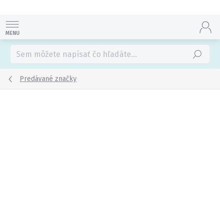
Prejsť
na
obsah
Hľadať
Predávané značky