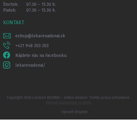
Štvrtok:
07.30 – 15.30 h.
Piatok:
07.30 – 15.30 h.
KONTAKT
eshop
@
lekarenadonai.sk
+421 948 203 203
Nájdete nás na Facebooku.
lekarenadonai/
Copyright 2026
Lekáreň ADONAI – online lekáreň
. Všetky práva vyhradené.
Upraviť nastavenie cookies
Vytvoril Shoptet