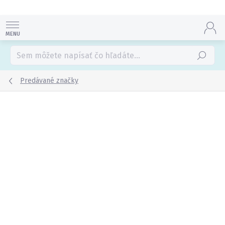
Prejsť
na
obsah
Hľadať
Predávané značky