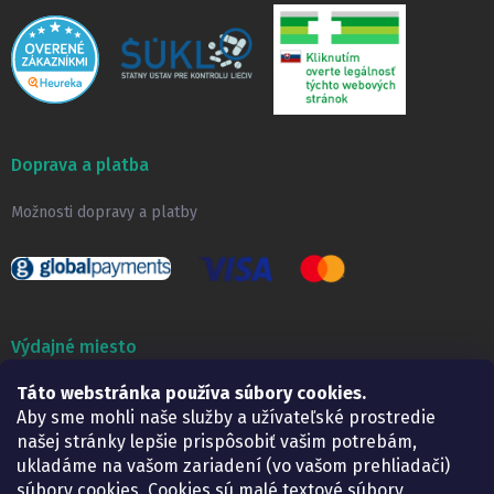
Doprava a platba
Možnosti dopravy a platby
Výdajné miesto
Táto webstránka používa súbory cookies.
Lekáreň ADONAI
Košice – Smetanova 2
Aby sme mohli naše služby a užívateľské prostredie
Pondelok:
07.30 – 15.30 h.
našej stránky lepšie prispôsobiť vašim potrebám,
Utorok:
07.30 – 16.00 h.
ukladáme na vašom zariadení (vo vašom prehliadači)
Streda:
07.30 – 16.00 h.
súbory cookies. Cookies sú malé textové súbory