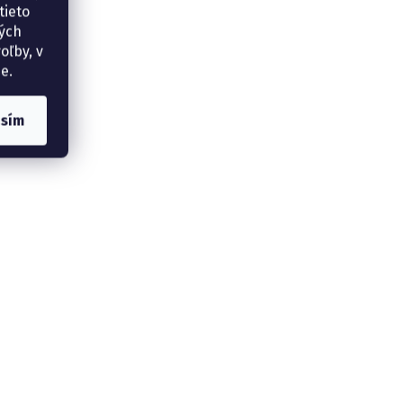
tieto
ných
oľby, v
e.
asím