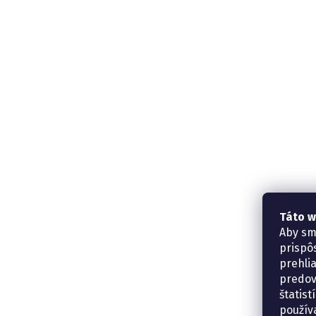
Táto w
Aby sm
prispô
prehli
predov
štatis
použív