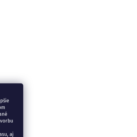
epšie
šom
vané
tvorbu
su, aj