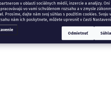
artnerom v oblasti sociálnych médií, inzercie a analýzy. Oni 
spracovávajú vo vami schválenom rozsahu a v zmysle zákon
el. Prosíme, dajte nám svoj súhlas s použitím cookies. Svoju v
zsahu nám ich poskytnete, môžete upresniť v časti Nastaveni
tavenie
Odmietnuť
Súhl