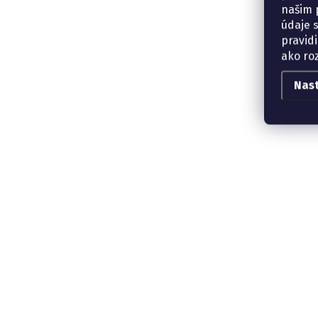
našim p
údaje 
pravidi
ako ro
Nas