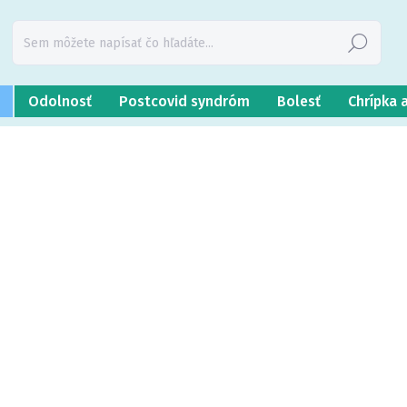
Hľadať
Odolnosť
Postcovid syndróm
Bolesť
Chrípka 